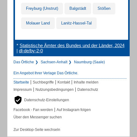
Freyburg (Unstrut)
Balgstädt
Stößen
Molauer Land
Lanitz-Hassel-Tal
*
Statistische Ämter des Bundes und der Länder, 2024
|
dl-de/by-2-0
Das Örtliche
Sachsen-Anhalt
Naumburg (Saale)
Ein Angebot Ihrer Verlage Das Örtliche.
|
|
|
Startseite
Suchbegriffe
Kontakt
Inhalte melden
|
|
Impressum
Nutzungsbedingungen
Datenschutz
Datenschutz-Einstellungen
|
Facebook - Fan werden
Auf Instagram folgen
Über den Messenger suchen
Zur Desktop-Seite wechseln