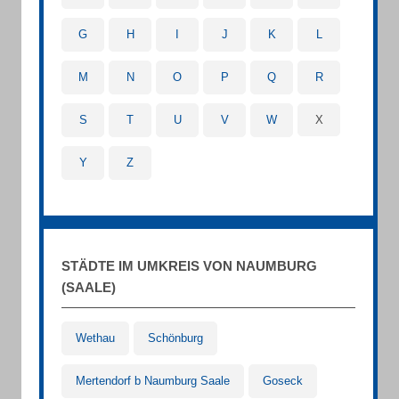
G
H
I
J
K
L
M
N
O
P
Q
R
S
T
U
V
W
X
Y
Z
STÄDTE IM UMKREIS VON NAUMBURG
(SAALE)
Wethau
Schönburg
Mertendorf b Naumburg Saale
Goseck