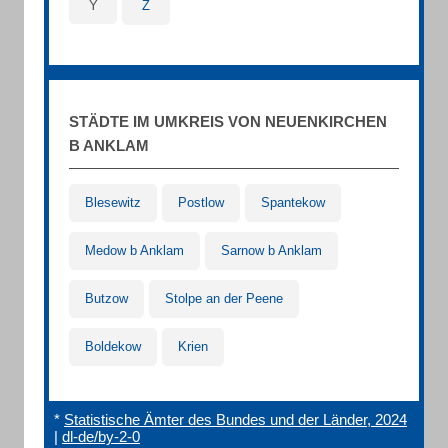
Y
Z
STÄDTE IM UMKREIS VON NEUENKIRCHEN
B ANKLAM
Blesewitz
Postlow
Spantekow
Medow b Anklam
Sarnow b Anklam
Butzow
Stolpe an der Peene
Boldekow
Krien
*
Statistische Ämter des Bundes und der Länder, 2024
|
dl-de/by-2-0