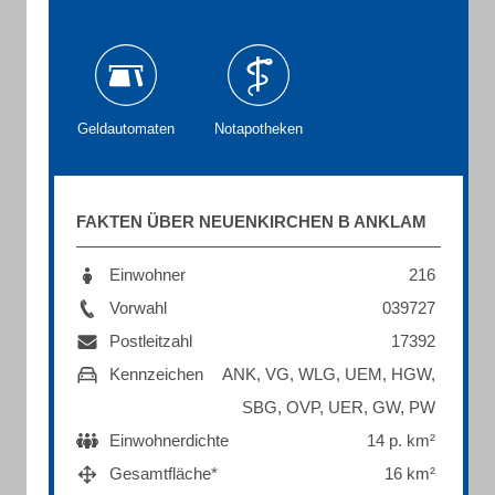
Geldautomaten
Notapotheken
FAKTEN ÜBER NEUENKIRCHEN B ANKLAM
Einwohner
216
Vorwahl
039727
Postleitzahl
17392
Kennzeichen
ANK, VG, WLG, UEM, HGW,
SBG, OVP, UER, GW, PW
Einwohnerdichte
14 p. km²
Gesamtfläche*
16 km²