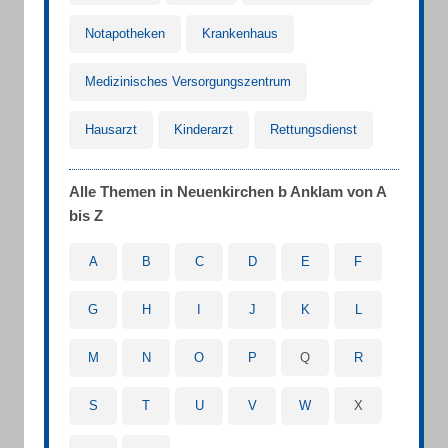
Notapotheken
Krankenhaus
Medizinisches Versorgungszentrum
Hausarzt
Kinderarzt
Rettungsdienst
Alle Themen in Neuenkirchen b Anklam von A
bis Z
A
B
C
D
E
F
G
H
I
J
K
L
M
N
O
P
Q
R
S
T
U
V
W
X