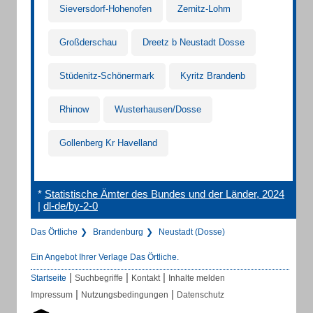
Sieversdorf-Hohenofen
Zernitz-Lohm
Großderschau
Dreetz b Neustadt Dosse
Stüdenitz-Schönermark
Kyritz Brandenb
Rhinow
Wusterhausen/Dosse
Gollenberg Kr Havelland
*
Statistische Ämter des Bundes und der Länder, 2024
|
dl-de/by-2-0
Das Örtliche
Brandenburg
Neustadt (Dosse)
Ein Angebot Ihrer Verlage Das Örtliche.
|
|
|
Startseite
Suchbegriffe
Kontakt
Inhalte melden
|
|
Impressum
Nutzungsbedingungen
Datenschutz