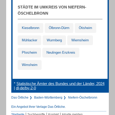
STÄDTE IM UMKREIS VON NIEFERN-
ÖSCHELBRONN
Kieselbronn
Ölbronn-Dürrn
Ötisheim
Mühlacker
Wurmberg
Wiernsheim
Pforzheim
Neulingen Enzkreis
Wimsheim
*
Statistische Ämter des Bundes und der Länder, 2024
|
dl-de/by-2-0
Das Örtliche
Baden-Württemberg
Niefern-Öschelbronn
Ein Angebot Ihrer Verlage Das Örtliche.
|
|
|
Startseite
Suchbegriffe
Kontakt
Inhalte melden