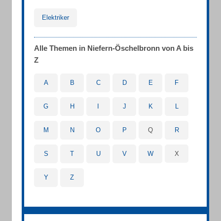
Elektriker
Alle Themen in Niefern-Öschelbronn von A bis
Z
A
B
C
D
E
F
G
H
I
J
K
L
M
N
O
P
Q
R
S
T
U
V
W
X
Y
Z