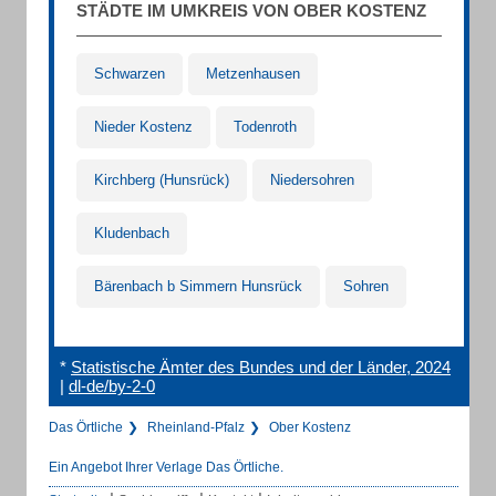
STÄDTE IM UMKREIS VON OBER KOSTENZ
Schwarzen
Metzenhausen
Nieder Kostenz
Todenroth
Kirchberg (Hunsrück)
Niedersohren
Kludenbach
Bärenbach b Simmern Hunsrück
Sohren
*
Statistische Ämter des Bundes und der Länder, 2024
|
dl-de/by-2-0
Das Örtliche
Rheinland-Pfalz
Ober Kostenz
Ein Angebot Ihrer Verlage Das Örtliche.