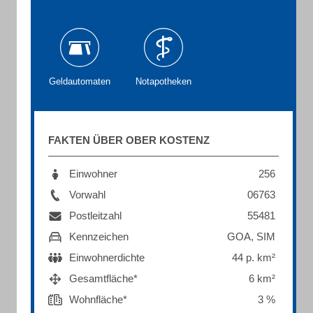
Geldautomaten
Notapotheken
FAKTEN ÜBER OBER KOSTENZ
Einwohner
256
Vorwahl
06763
Postleitzahl
55481
Kennzeichen
GOA, SIM
Einwohnerdichte
44 p. km²
Gesamtfläche*
6 km²
Wohnfläche*
3 %