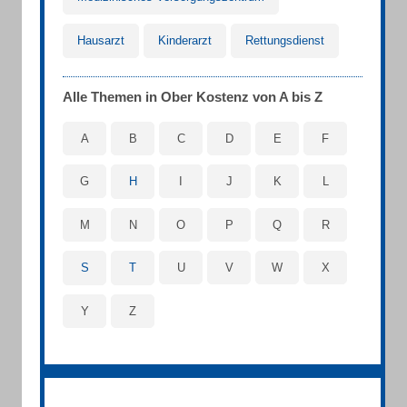
Hausarzt
Kinderarzt
Rettungsdienst
Alle Themen in Ober Kostenz von A bis Z
A
B
C
D
E
F
G
H
I
J
K
L
M
N
O
P
Q
R
S
T
U
V
W
X
Y
Z