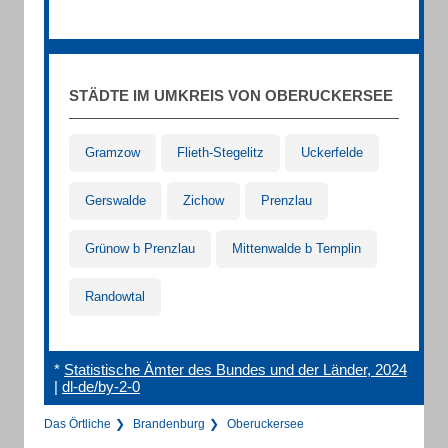
STÄDTE IM UMKREIS VON OBERUCKERSEE
Gramzow
Flieth-Stegelitz
Uckerfelde
Gerswalde
Zichow
Prenzlau
Grünow b Prenzlau
Mittenwalde b Templin
Randowtal
*
Statistische Ämter des Bundes und der Länder, 2024
|
dl-de/by-2-0
Das Örtliche
Brandenburg
Oberuckersee