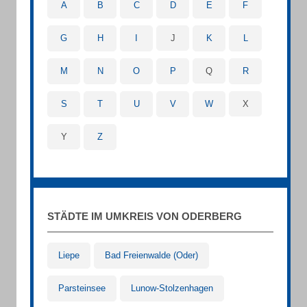
A
B
C
D
E
F
G
H
I
J
K
L
M
N
O
P
Q
R
S
T
U
V
W
X
Y
Z
STÄDTE IM UMKREIS VON ODERBERG
Liepe
Bad Freienwalde (Oder)
Parsteinsee
Lunow-Stolzenhagen