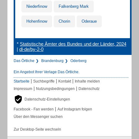
Niederfinow
Falkenberg Mark
Hohenfinow
Chorin
Oderaue
*
Statistische Ämter des Bundes und der Länder, 2024
|
dl-de/by-2-0
Das Örtliche
Brandenburg
Oderberg
Ein Angebot Ihrer Verlage Das Örtliche.
|
|
|
Startseite
Suchbegriffe
Kontakt
Inhalte melden
|
|
Impressum
Nutzungsbedingungen
Datenschutz
Datenschutz-Einstellungen
|
Facebook - Fan werden
Auf Instagram folgen
Über den Messenger suchen
Zur Desktop-Seite wechseln