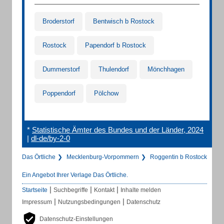
Broderstorf
Bentwisch b Rostock
Rostock
Papendorf b Rostock
Dummerstorf
Thulendorf
Mönchhagen
Poppendorf
Pölchow
*
Statistische Ämter des Bundes und der Länder, 2024
|
dl-de/by-2-0
Das Örtliche
Mecklenburg-Vorpommern
Roggentin b Rostock
Ein Angebot Ihrer Verlage Das Örtliche.
|
|
|
Startseite
Suchbegriffe
Kontakt
Inhalte melden
|
|
Impressum
Nutzungsbedingungen
Datenschutz
Datenschutz-Einstellungen