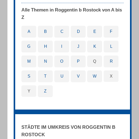
Alle Themen in Roggentin b Rostock von A bis
Z
A
B
C
D
E
F
G
H
I
J
K
L
M
N
O
P
Q
R
S
T
U
V
W
X
Y
Z
STÄDTE IM UMKREIS VON ROGGENTIN B
ROSTOCK