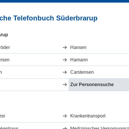
liche Telefonbuch Süderbrarup
arup
röder
Hansen
ersen
Hamann
n
Carstensen
Zur Personensuche
zei
Krankentransport
nkenhaus