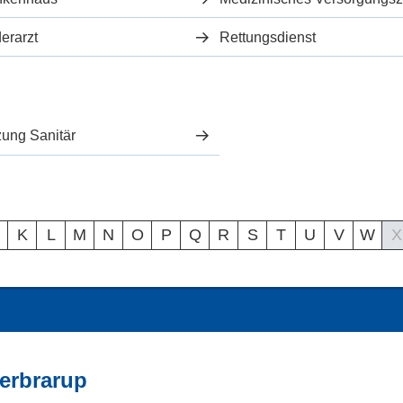
erarzt
Rettungsdienst
zung Sanitär
K
L
M
N
O
P
Q
R
S
T
U
V
W
X
erbrarup