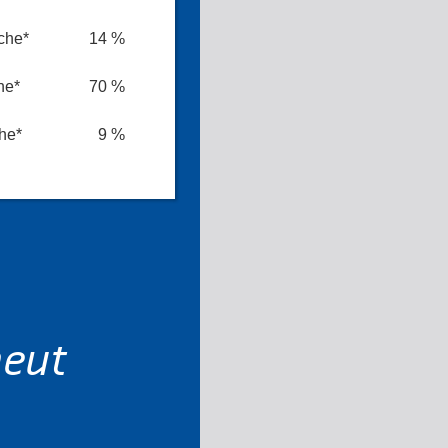
che*
14 %
he*
70 %
he*
9 %
neut