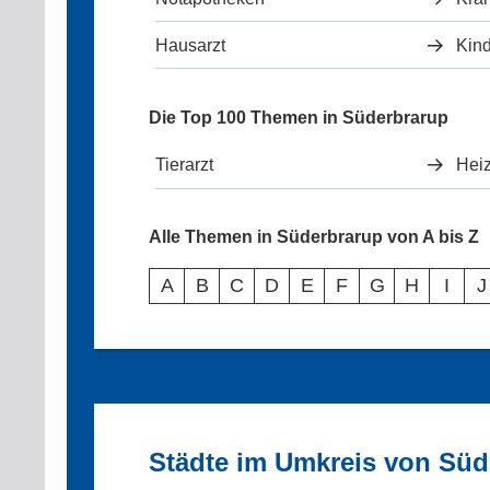
Hausarzt
Kind
Die Top 100 Themen in Süderbrarup
Tierarzt
Hei
Alle Themen in Süderbrarup von A bis Z
A
B
C
D
E
F
G
H
I
J
Städte im Umkreis von Süd