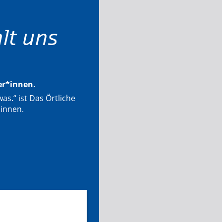
lt uns
ter*innen.
as.“ ist Das Örtliche
*innen.