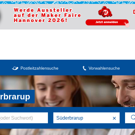
Postleitzahlensuche
Vorwahlensuche
rbrarup
×