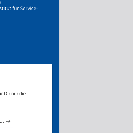
n
tut für Service-
r Dir nur die
esten Apotheken in Süderbrarup