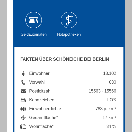
Geldautomaten
Notapotheken
FAKTEN ÜBER SCHÖNEICHE BEI BERLIN
Einwohner
13.102
Vorwahl
030
Postleitzahl
15563 - 15566
Kennzeichen
LOS
Einwohnerdichte
783 p. km²
Gesamtfläche*
17 km²
Wohnfläche*
34 %