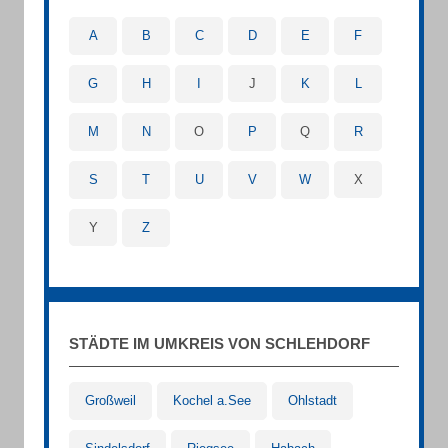
A
B
C
D
E
F
G
H
I
J
K
L
M
N
O
P
Q
R
S
T
U
V
W
X
Y
Z
STÄDTE IM UMKREIS VON SCHLEHDORF
Großweil
Kochel a.See
Ohlstadt