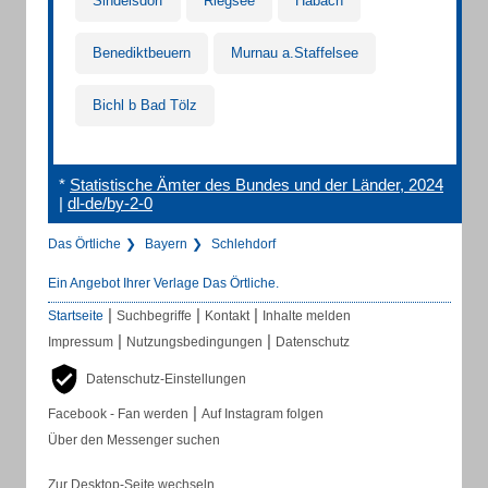
Sindelsdorf
Riegsee
Habach
Benediktbeuern
Murnau a.Staffelsee
Bichl b Bad Tölz
*
Statistische Ämter des Bundes und der Länder, 2024
|
dl-de/by-2-0
Das Örtliche
Bayern
Schlehdorf
Ein Angebot Ihrer Verlage Das Örtliche.
|
|
|
Startseite
Suchbegriffe
Kontakt
Inhalte melden
|
|
Impressum
Nutzungsbedingungen
Datenschutz
Datenschutz-Einstellungen
|
Facebook - Fan werden
Auf Instagram folgen
Über den Messenger suchen
Zur Desktop-Seite wechseln