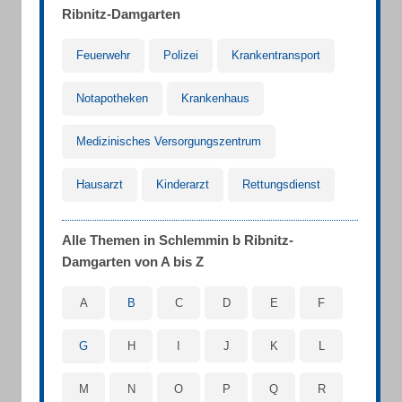
Ribnitz-Damgarten
Feuerwehr
Polizei
Krankentransport
Notapotheken
Krankenhaus
Medizinisches Versorgungszentrum
Hausarzt
Kinderarzt
Rettungsdienst
Alle Themen in Schlemmin b Ribnitz-
Damgarten von A bis Z
A
B
C
D
E
F
G
H
I
J
K
L
M
N
O
P
Q
R