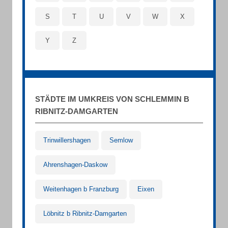
S
T
U
V
W
X
Y
Z
STÄDTE IM UMKREIS VON SCHLEMMIN B
RIBNITZ-DAMGARTEN
Trinwillershagen
Semlow
Ahrenshagen-Daskow
Weitenhagen b Franzburg
Eixen
Löbnitz b Ribnitz-Damgarten