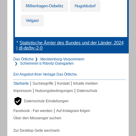
Millienhagen-Oebelitz
Hugoldsdorf
Velgast
*
Statistische Ämter des Bundes und der Länder, 2024
|
dl-de/by-2-0
Das Örtliche
Mecklenburg-Vorpommern
Schlemmin b Ribnitz-Damgarten
Ein Angebot Ihrer Verlage Das Örtliche.
|
|
|
Startseite
Suchbegriffe
Kontakt
Inhalte melden
|
|
Impressum
Nutzungsbedingungen
Datenschutz
Datenschutz-Einstellungen
|
Facebook - Fan werden
Auf Instagram folgen
Über den Messenger suchen
Zur Desktop-Seite wechseln