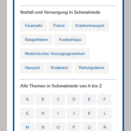
Notfall und Versorgung in Schmalstede
Feuerwehr
Polizei
Krankentransport
Notapotheken
Krankenhaus
Medizinisches Versorgungszentrum
Hausarzt
Kinderarzt
Rettungsdienst
Alle Themen in Schmalstede von A bis Z
A
B
C
D
E
F
G
H
I
J
K
L
M
N
O
P
Q
R