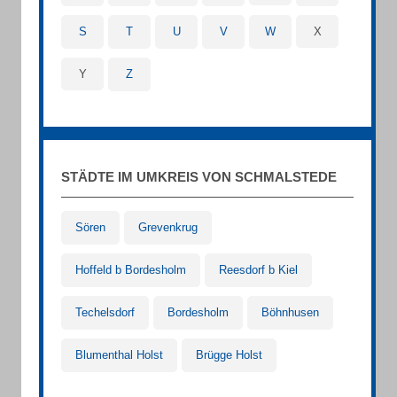
S
T
U
V
W
X
Y
Z
STÄDTE IM UMKREIS VON SCHMALSTEDE
Sören
Grevenkrug
Hoffeld b Bordesholm
Reesdorf b Kiel
Techelsdorf
Bordesholm
Böhnhusen
Blumenthal Holst
Brügge Holst