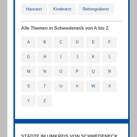
Hausarzt
Kinderarzt
Rettungsdienst
Alle Themen in Schwedeneck von A bis Z
A
B
C
D
E
F
G
H
I
J
K
L
M
N
O
P
Q
R
S
T
U
V
W
X
Y
Z
STÄDTE IM UMKREIS VON SCHWEDENECK