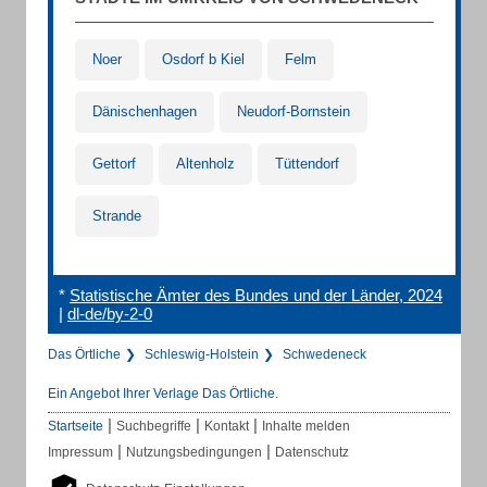
Noer
Osdorf b Kiel
Felm
Dänischenhagen
Neudorf-Bornstein
Gettorf
Altenholz
Tüttendorf
Strande
*
Statistische Ämter des Bundes und der Länder, 2024
|
dl-de/by-2-0
Das Örtliche
Schleswig-Holstein
Schwedeneck
Ein Angebot Ihrer Verlage Das Örtliche.
|
|
|
Startseite
Suchbegriffe
Kontakt
Inhalte melden
|
|
Impressum
Nutzungsbedingungen
Datenschutz