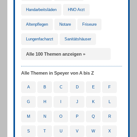
Handarbeitsläden
HNO Arzt
Altenpflegen
Notare
Friseure
Lungenfacharzt
Sanitätshäuser
Alle 100 Themen anzeigen »
Alle Themen in Speyer von A bis Z
A
B
C
D
E
F
G
H
I
J
K
L
M
N
O
P
Q
R
S
T
U
V
W
X