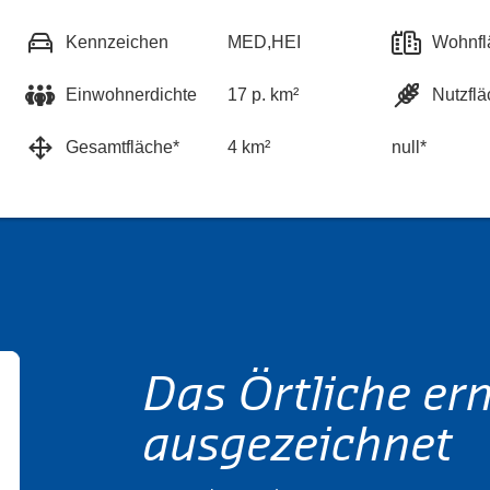
Kennzeichen
MED,HEI
Wohnfl
Einwohnerdichte
17 p. km²
Nutzflä
Gesamtfläche*
4 km²
null*
Das Örtliche er
ausgezeichnet