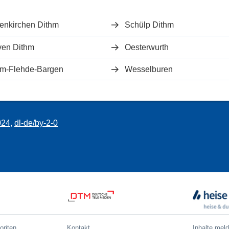
enkirchen Dithm
Schülp Dithm
ven Dithm
Oesterwurth
m-Flehde-Bargen
Wesselburen
024
,
dl-de/by-2-0
oriten
Kontakt
Inhalte mel