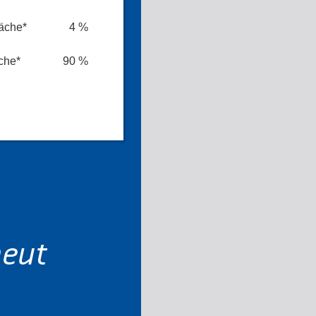
äche*
4 %
che*
90 %
neut