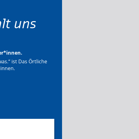
lt uns
ter*innen.
as.“ ist Das Örtliche
*innen.