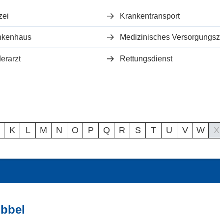
zei
Krankentransport
nkenhaus
erarzt
Rettungsdienst
K
L
M
N
O
P
Q
R
S
T
U
V
W
X
übbel