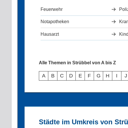
Feuerwehr
Poli
Notapotheken
Kra
Hausarzt
Kind
Alle Themen in Strübbel von A bis Z
A
B
C
D
E
F
G
H
I
J
Städte im Umkreis von Str