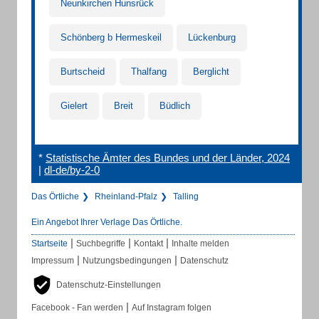
Neunkirchen Hunsrück
Schönberg b Hermeskeil
Lückenburg
Burtscheid
Thalfang
Berglicht
Gielert
Breit
Büdlich
*
Statistische Ämter des Bundes und der Länder, 2024
|
dl-de/by-2-0
Das Örtliche
Rheinland-Pfalz
Talling
Ein Angebot Ihrer Verlage Das Örtliche.
|
|
|
Startseite
Suchbegriffe
Kontakt
Inhalte melden
|
|
Impressum
Nutzungsbedingungen
Datenschutz
Datenschutz-Einstellungen
|
Facebook - Fan werden
Auf Instagram folgen