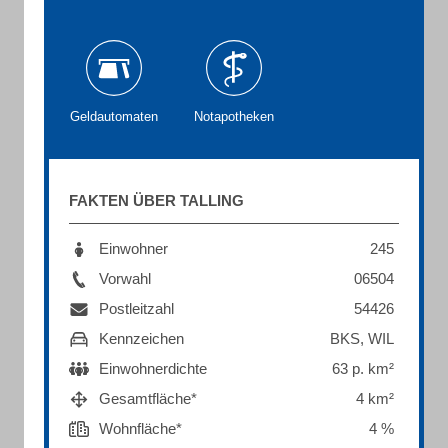
Geldautomaten
Notapotheken
FAKTEN ÜBER TALLING
Einwohner
245
Vorwahl
06504
Postleitzahl
54426
Kennzeichen
BKS, WIL
Einwohnerdichte
63 p. km²
Gesamtfläche*
4 km²
Wohnfläche*
4 %