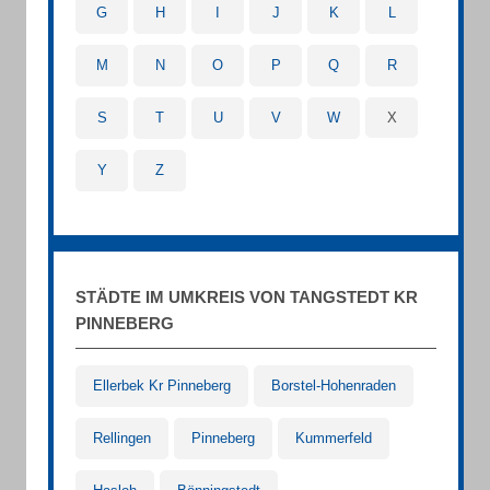
G
H
I
J
K
L
M
N
O
P
Q
R
S
T
U
V
W
X
Y
Z
STÄDTE IM UMKREIS VON TANGSTEDT KR
PINNEBERG
Ellerbek Kr Pinneberg
Borstel-Hohenraden
Rellingen
Pinneberg
Kummerfeld