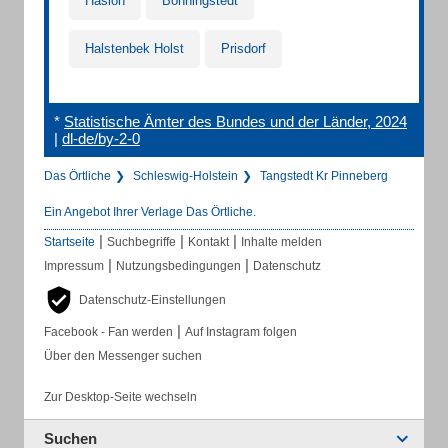
Hasloh
Bönningstedt
Halstenbek Holst
Prisdorf
*
Statistische Ämter des Bundes und der Länder, 2024
|
dl-de/by-2-0
Das Örtliche
Schleswig-Holstein
Tangstedt Kr Pinneberg
Ein Angebot Ihrer Verlage Das Örtliche.
|
|
|
Startseite
Suchbegriffe
Kontakt
Inhalte melden
|
|
Impressum
Nutzungsbedingungen
Datenschutz
Datenschutz-Einstellungen
|
Facebook - Fan werden
Auf Instagram folgen
Über den Messenger suchen
Zur Desktop-Seite wechseln
Suchen