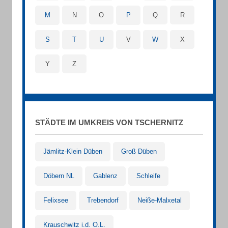
M
N
O
P
Q
R
S
T
U
V
W
X
Y
Z
STÄDTE IM UMKREIS VON TSCHERNITZ
Jämlitz-Klein Düben
Groß Düben
Döbern NL
Gablenz
Schleife
Felixsee
Trebendorf
Neiße-Malxetal
Krauschwitz i.d. O.L.