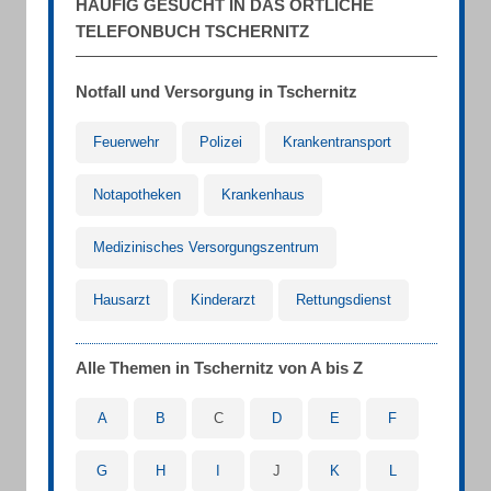
HÄUFIG GESUCHT IN DAS ÖRTLICHE
TELEFONBUCH TSCHERNITZ
Notfall und Versorgung in Tschernitz
Feuerwehr
Polizei
Krankentransport
Notapotheken
Krankenhaus
Medizinisches Versorgungszentrum
Hausarzt
Kinderarzt
Rettungsdienst
Alle Themen in Tschernitz von A bis Z
A
B
C
D
E
F
G
H
I
J
K
L