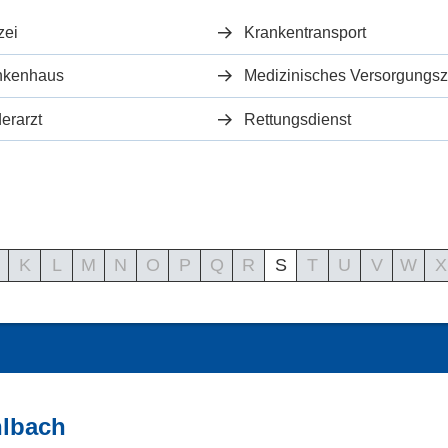
zei
Krankentransport
nkenhaus
erarzt
Rettungsdienst
K
L
M
N
O
P
Q
R
S
T
U
V
W
X
hlbach