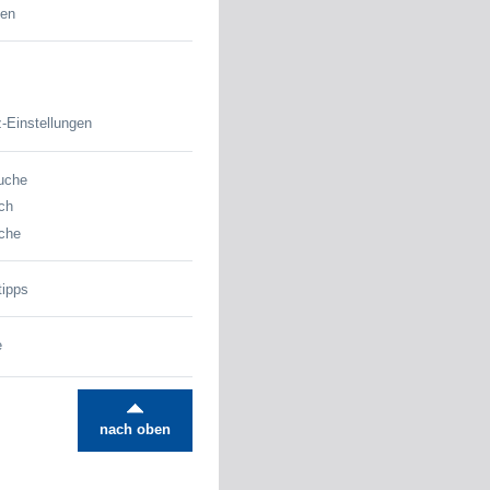
den
-Einstellungen
uche
ch
che
tipps
e
nach oben