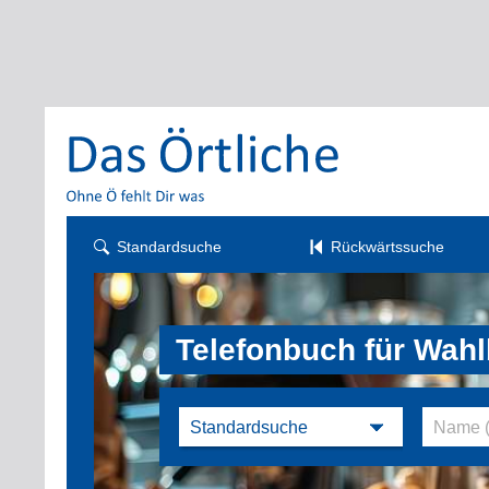
Standardsuche
Rückwärtssuche
Telefonbuch für Wah