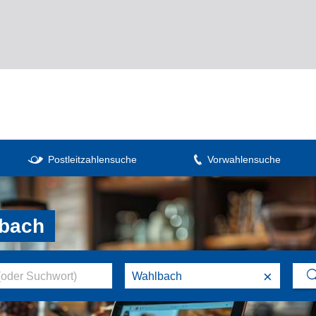
Postleitzahlensuche
Vorwahlensuche
lbach
×