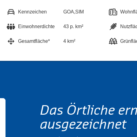
Kennzeichen
GOA,SIM
Wohnfl
Einwohnerdichte
43 p. km²
Nutzflä
Gesamtfläche*
4 km²
Grünflä
Das Örtliche er
ausgezeichnet