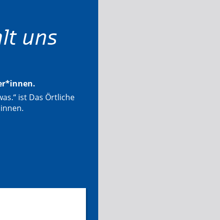
lt uns
ter*innen.
as.“ ist Das Örtliche
*innen.