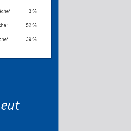
äche*
3 %
che*
52 %
che*
39 %
neut