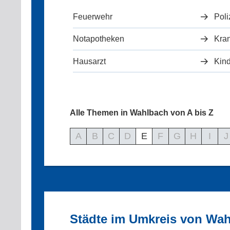
Feuerwehr
Poli
Notapotheken
Kra
Hausarzt
Kind
Alle Themen in Wahlbach von A bis Z
A
B
C
D
E
F
G
H
I
J
Städte im Umkreis von Wa