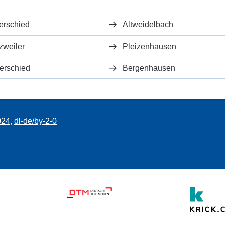
erschied
Altweidelbach
zweiler
Pleizenhausen
erschied
Bergenhausen
024
,
dl-de/by-2-0