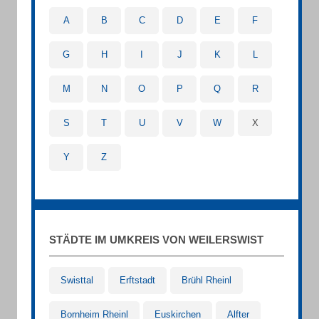
A
B
C
D
E
F
G
H
I
J
K
L
M
N
O
P
Q
R
S
T
U
V
W
X
Y
Z
STÄDTE IM UMKREIS VON WEILERSWIST
Swisttal
Erftstadt
Brühl Rheinl
Bornheim Rheinl
Euskirchen
Alfter