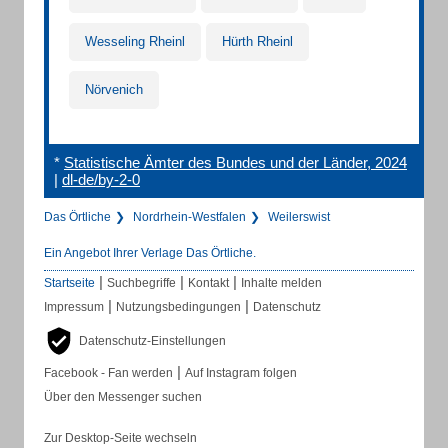
Wesseling Rheinl
Hürth Rheinl
Nörvenich
*
Statistische Ämter des Bundes und der Länder, 2024
|
dl-de/by-2-0
Das Örtliche
Nordrhein-Westfalen
Weilerswist
Ein Angebot Ihrer Verlage Das Örtliche.
|
|
|
Startseite
Suchbegriffe
Kontakt
Inhalte melden
|
|
Impressum
Nutzungsbedingungen
Datenschutz
Datenschutz-Einstellungen
|
Facebook - Fan werden
Auf Instagram folgen
Über den Messenger suchen
Zur Desktop-Seite wechseln