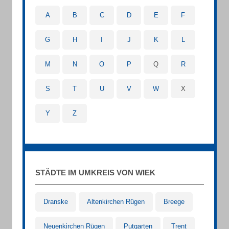
A
B
C
D
E
F
G
H
I
J
K
L
M
N
O
P
Q
R
S
T
U
V
W
X
Y
Z
STÄDTE IM UMKREIS VON WIEK
Dranske
Altenkirchen Rügen
Breege
Neuenkirchen Rügen
Putgarten
Trent