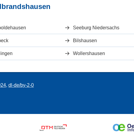
llbrandshausen
boldehausen
Seeburg Niedersachs
beck
Bilshausen
lingen
Wollershausen
024
,
dl-de/by-2-0