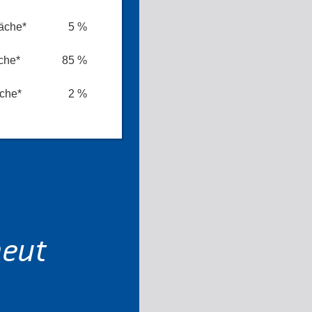
äche*
5 %
che*
85 %
äche*
2 %
neut