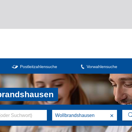
Postleitzahlensuche
Vorwahlensuche
lbrandshausen
×