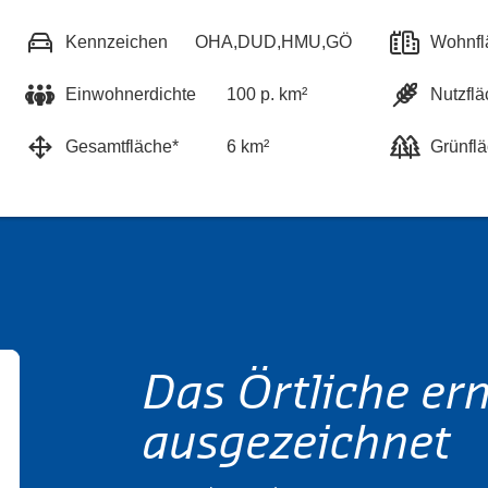
Kennzeichen
OHA,DUD,HMU,GÖ
Wohnfl
Einwohnerdichte
100 p. km²
Nutzflä
Gesamtfläche*
6 km²
Grünfl
Das Örtliche er
ausgezeichnet