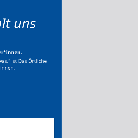
lt uns
ter*innen.
as.“ ist Das Örtliche
*innen.