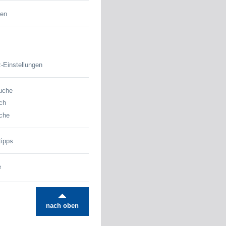
den
-Einstellungen
uche
ch
che
tipps
e
nach oben