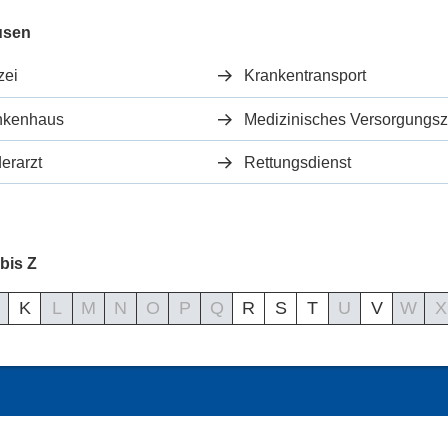
usen
zei
Krankentransport
nkenhaus
erarzt
Rettungsdienst
bis Z
K
L
M
N
O
P
Q
R
S
T
U
V
W
X