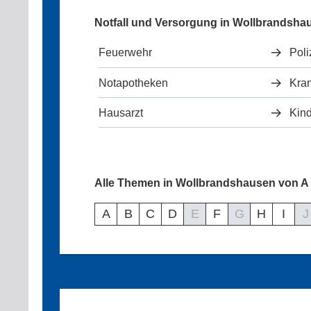
Notfall und Versorgung in Wollbrandsha
Feuerwehr
Poli
Notapotheken
Kra
Hausarzt
Kind
Alle Themen in Wollbrandshausen von A 
A
B
C
D
E
F
G
H
I
J