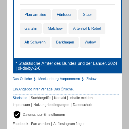
Plau am See
Fünfseen
Stuer
Ganzlin
Malchow
Altenhof b Röbel
Alt Schwerin
Barkhagen
Walow
*
Statistische Ämter des Bundes und der Länder, 2024
|
dl-de/by-2-0
Das Örtliche
Mecklenburg-Vorpommern
Zislow
Ein Angebot Ihrer Verlage Das Örtliche.
|
|
|
Startseite
Suchbegriffe
Kontakt
Inhalte melden
|
|
Impressum
Nutzungsbedingungen
Datenschutz
Datenschutz-Einstellungen
|
Facebook - Fan werden
Auf Instagram folgen