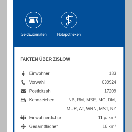
Geldautomaten
Notapotheken
FAKTEN ÜBER ZISLOW
Einwohner
183
Vorwahl
039924
Postleitzahl
17209
Kennzeichen
NB, RM, MSE, MC, DM,
MUR, AT, WRN, MST, NZ
Einwohnerdichte
11 p. km²
Gesamtfläche*
16 km²