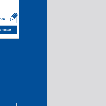
den
s testen