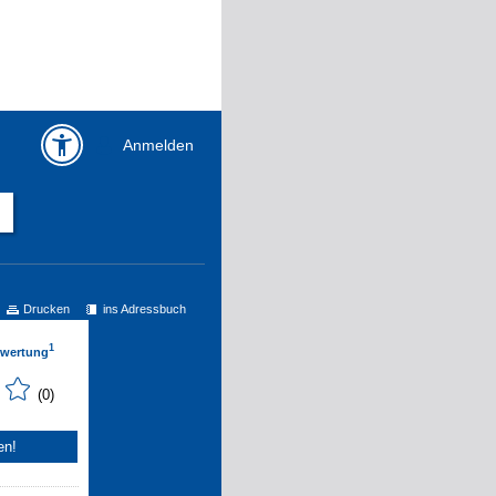
Anmelden
Drucken
ins Adressbuch
1
ewertung
(0)
en!