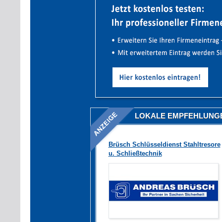
LOKALE EMPFEHLUNG
Brüsch Schlüsseldienst Stahltresore
u. Schließtechnik