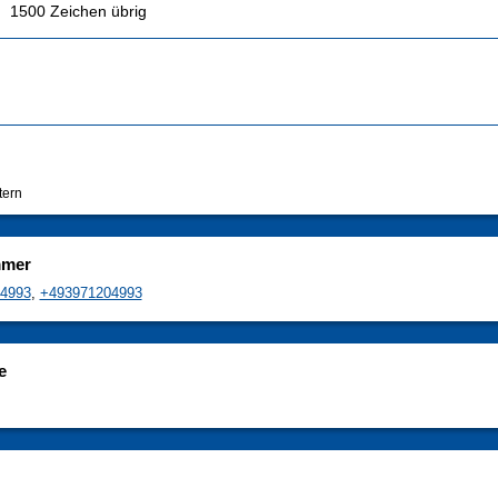
1500
Zeichen übrig
tern
mmer
4993
,
+493971204993
e