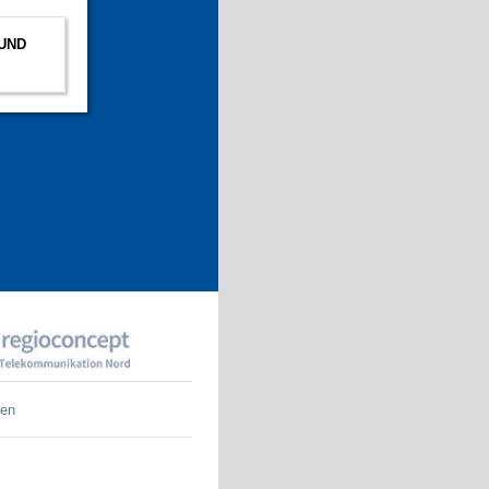
 UND
den