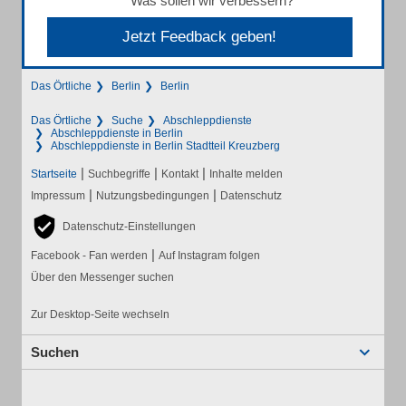
Was sollen wir verbessern?
Jetzt Feedback geben!
Das Örtliche
Berlin
Berlin
Das Örtliche
Suche
Abschleppdienste
Abschleppdienste in Berlin
Abschleppdienste in Berlin Stadtteil Kreuzberg
|
|
|
Startseite
Suchbegriffe
Kontakt
Inhalte melden
|
|
Impressum
Nutzungsbedingungen
Datenschutz
Datenschutz-Einstellungen
|
Facebook - Fan werden
Auf Instagram folgen
Über den Messenger suchen
Zur Desktop-Seite wechseln
Suchen