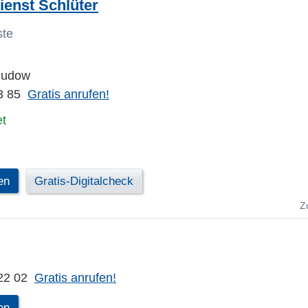
enst Schlüter
ste
 Rudow
3 85
Gratis anrufen!
et
en
Gratis-Digitalcheck
Z
22 02
Gratis anrufen!
en