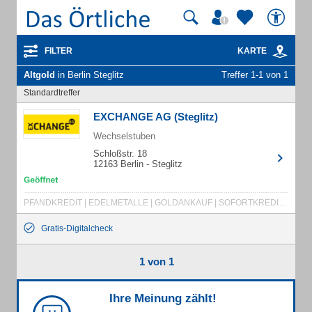
FILTER
KARTE
Altgold
in Berlin Steglitz
Treffer 1-1 von 1
Standardtreffer
EXCHANGE AG (Steglitz)
Wechselstuben
Schloßstr. 18
12163 Berlin - Steglitz
PFANDKREDIT | EDELMETALLE | GOLDANKAUF | SOFORTKREDIT | ALTGOLD | JUWELIER IN DER NÄHE | UHREN | MARKENUHREN KAUFEN | SCHMUCK VERKAUFEN | BARGELD SOFORT | SCHMUCKANKAUF | GOLDMÜNZEN | GOLDBARREN | LEIHHAUS | PFANDHAUS | EXCHANGE | GOLD KAUFEN | GOLD VERKAUFEN | GOLDANKAUF IN DER NÄHE | GOLD UND SILBER ANKAUF | SILBERMÜNZEN | MÜNZEN | LEIHHAUS IN DER NÄHE | ANKAUF SCHMUCK | GELDWECHSEL
Gratis-Digitalcheck
1 von 1
Ihre Meinung zählt!