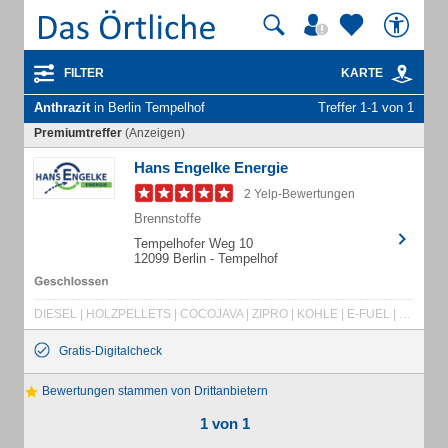
FILTER
KARTE
Anthrazit
in Berlin Tempelhof
Treffer 1-1 von 1
Premiumtreffer
(Anzeigen)
Hans Engelke Energie
2 Yelp-Bewertungen
Brennstoffe
Tempelhofer Weg 10
12099 Berlin - Tempelhof
DIESEL | HOLZPELLETS | COCOJAVA | ZIPRO | KOHLE | E-FUEL | HOLZ | PETROLEUM | QUALITÄTSSICHERUNG | AD BLUE | ANMACHHOLZ | ANTHRAZIT | ANZÜNDER | BIRKE | BRAUNKOHLE | BRENNHOLZ | BRIKETTS | BUCHE | BÜNDELBRIKETTS | DIN PLUS | ERDGAS | FEUERHOLZ | GAS | GRILLBRIKETTS | GRILLKOHLE | GÜTESICHERUNG | HALBSTEINE | HALPASOL | HARTHOLZ | HEIZÖL | HOLZBRIKETTS | JUTESACK | KAMINHOLZ | KOHLENHANDLUNG | LKW TANKSTELLE | MINERALÖL | NOTDIENST | OFENHOLZ | PELLETS | PM KÄLTEFLOW | DKV | ENPLUS A1 | HEL | SUPER | TND
Gratis-Digitalcheck
Bewertungen stammen von Drittanbietern
1 von 1