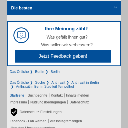
Die besten
Ihre Meinung zählt!
Was gefällt Ihnen gut?
Was sollen wir verbessern?
Jetzt Feedback geben!
Das Örtliche
Berlin
Berlin
Das Örtliche
Suche
Anthrazit
Anthrazit in Berlin
Anthrazit in Berlin Stadtteil Tempelhof
|
|
|
Startseite
Suchbegriffe
Kontakt
Inhalte melden
|
|
Impressum
Nutzungsbedingungen
Datenschutz
Datenschutz-Einstellungen
|
Facebook - Fan werden
Auf Instagram folgen