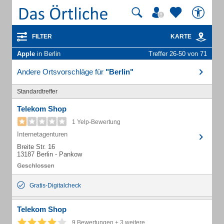
FILTER
KARTE
Apple
in Berlin
Treffer 26-50 von 71
Andere Ortsvorschläge für
"Berlin"
Standardtreffer
Telekom Shop
1 Yelp-Bewertung
Internetagenturen
Breite Str. 16
13187 Berlin - Pankow
Gratis-Digitalcheck
Telekom Shop
9 Bewertungen + 3 weitere...