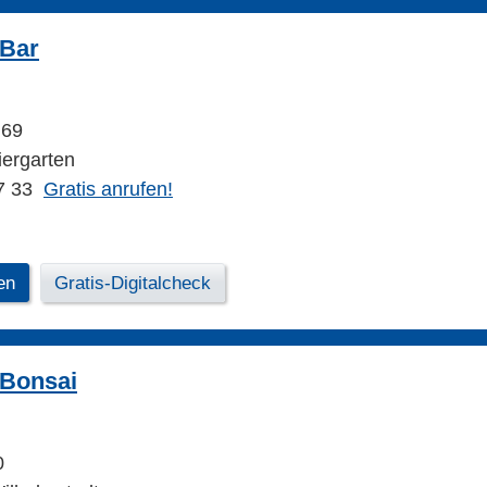
 Bar
 69
iergarten
7 33
Gratis anrufen!
en
Gratis-Digitalcheck
 Bonsai
0