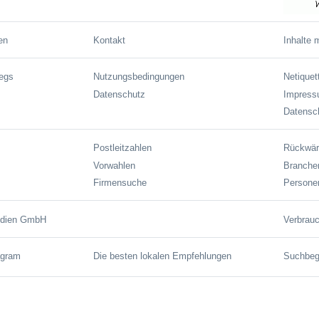
en
Kontakt
Inhalte 
wegs
Nutzungsbedingungen
Netiquet
Datenschutz
Impres
Datensch
Postleitzahlen
Rückwär
Vorwahlen
Branche
Firmensuche
Persone
edien GmbH
Verbrauc
agram
Die besten lokalen Empfehlungen
Suchbegr