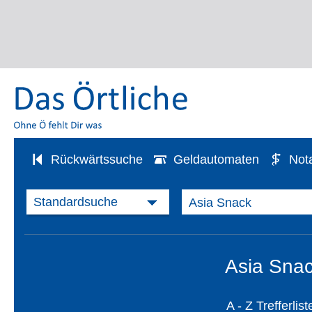
Rückwärtssuche
Geldautomaten
Not
Asia Snac
A - Z Trefferlist