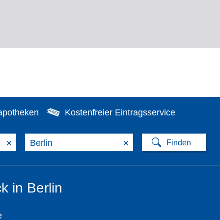
apotheken
Kostenfreier Eintragsservice
×
×
k in Berlin
e