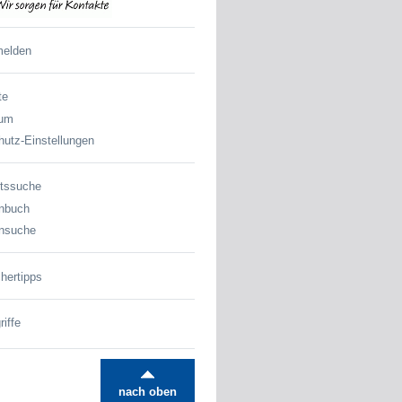
melden
te
sum
utz-Einstellungen
tssuche
nbuch
nsuche
hertipps
iffe
nach oben