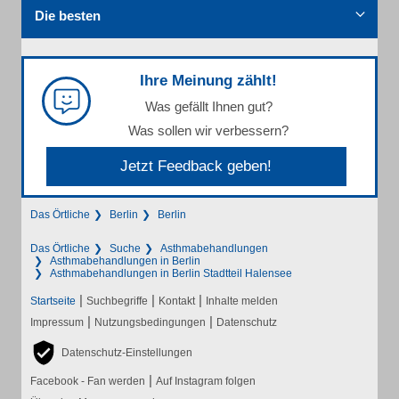
Die besten
Ihre Meinung zählt!
Was gefällt Ihnen gut?
Was sollen wir verbessern?
Jetzt Feedback geben!
Das Örtliche
Berlin
Berlin
Das Örtliche
Suche
Asthmabehandlungen
Asthmabehandlungen in Berlin
Asthmabehandlungen in Berlin Stadtteil Halensee
|
|
|
Startseite
Suchbegriffe
Kontakt
Inhalte melden
|
|
Impressum
Nutzungsbedingungen
Datenschutz
Datenschutz-Einstellungen
|
Facebook - Fan werden
Auf Instagram folgen