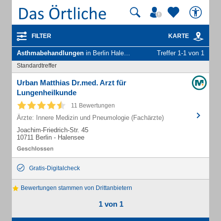
FILTER
KARTE
Asthmabehandlungen
in Berlin Halensee
Treffer 1-1 von 1
Standardtreffer
Urban Matthias Dr.med. Arzt für
Lungenheilkunde
11 Bewertungen
Ärzte: Innere Medizin und Pneumologie (Fachärzte)
Joachim-Friedrich-Str. 45
10711 Berlin - Halensee
Gratis-Digitalcheck
Bewertungen stammen von Drittanbietern
1 von 1