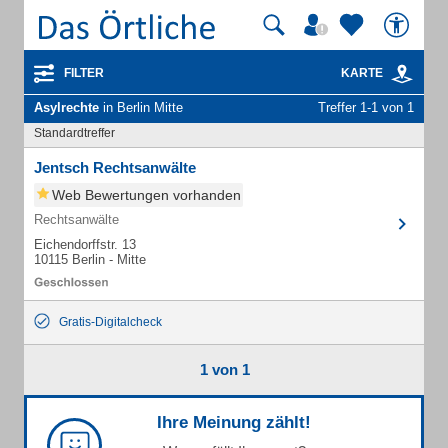
FILTER
KARTE
Asylrechte
in Berlin Mitte
Treffer 1-1 von 1
Standardtreffer
Jentsch Rechtsanwälte
Web Bewertungen vorhanden
Rechtsanwälte
Eichendorffstr. 13
10115 Berlin - Mitte
Gratis-Digitalcheck
1 von 1
Ihre Meinung zählt!