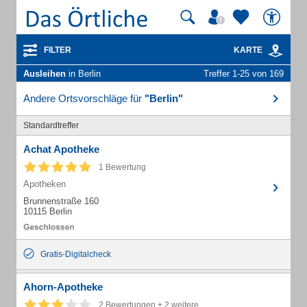
FILTER
KARTE
Ausleihen
in Berlin
Treffer 1-25 von 169
Andere Ortsvorschläge für
"Berlin"
Standardtreffer
Achat Apotheke
1 Bewertung
Apotheken
Brunnenstraße 160
10115 Berlin
Gratis-Digitalcheck
Ahorn-Apotheke
2 Bewertungen + 2 weitere...