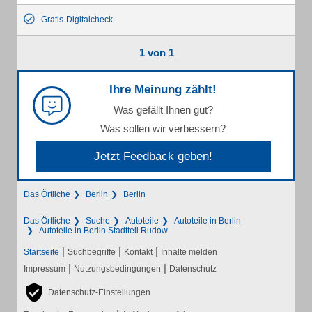
Gratis-Digitalcheck
1 von 1
Ihre Meinung zählt!
Was gefällt Ihnen gut?
Was sollen wir verbessern?
Jetzt Feedback geben!
Das Örtliche
Berlin
Berlin
Das Örtliche
Suche
Autoteile
Autoteile in Berlin
Autoteile in Berlin Stadtteil Rudow
|
|
|
Startseite
Suchbegriffe
Kontakt
Inhalte melden
|
|
Impressum
Nutzungsbedingungen
Datenschutz
Datenschutz-Einstellungen