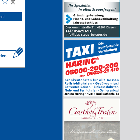
(0)
en!
den