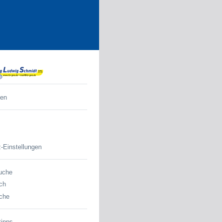
den
-Einstellungen
uche
ch
che
tipps