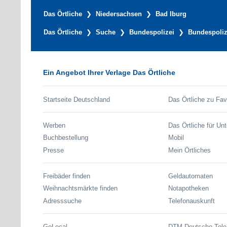
Das Örtliche
Niedersachsen
Bad Iburg
Das Örtliche
Suche
Bundespolizei
Bundespoliz
Ein Angebot Ihrer Verlage Das Örtliche
Startseite Deutschland
Das Örtliche zu Fav
Werben
Das Örtliche für Un
Buchbestellung
Mobil
Presse
Mein Örtliches
Freibäder finden
Geldautomaten
Weihnachtsmärkte finden
Notapotheken
Adresssuche
Telefonauskunft
GoLocal
DTM Deutsche Tel