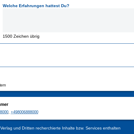
Welche Erfahrungen hattest Du?
1500
Zeichen übrig
tern
mmer
8000
,
+498006888000
erlag und Dritten recherchierte Inhalte bzw. Services enthalten