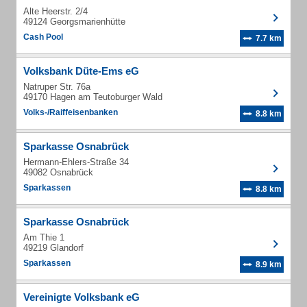
Alte Heerstr. 2/4
49124 Georgsmarienhütte
Cash Pool
7.7 km
Volksbank Düte-Ems eG
Natruper Str. 76a
49170 Hagen am Teutoburger Wald
Volks-/Raiffeisenbanken
8.8 km
Sparkasse Osnabrück
Hermann-Ehlers-Straße 34
49082 Osnabrück
Sparkassen
8.8 km
Sparkasse Osnabrück
Am Thie 1
49219 Glandorf
Sparkassen
8.9 km
Vereinigte Volksbank eG