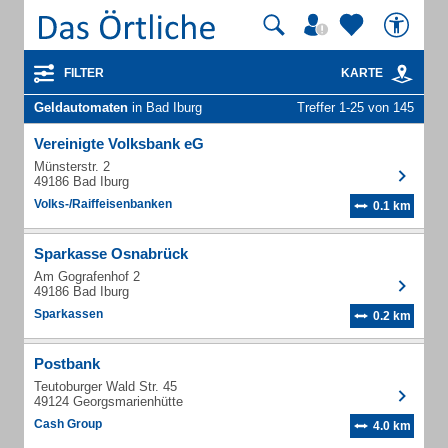
FILTER
KARTE
Geldautomaten
in Bad Iburg
Treffer 1-25 von 145
Vereinigte Volksbank eG
Münsterstr. 2
49186 Bad Iburg
Volks-/Raiffeisenbanken
0.1 km
Sparkasse Osnabrück
Am Gografenhof 2
49186 Bad Iburg
Sparkassen
0.2 km
Postbank
Teutoburger Wald Str. 45
49124 Georgsmarienhütte
Cash Group
4.0 km