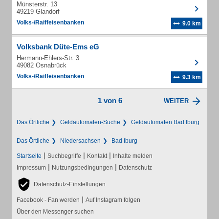
Münsterstr. 13
49219 Glandorf
Volks-/Raiffeisenbanken
9.0 km
Volksbank Düte-Ems eG
Hermann-Ehlers-Str. 3
49082 Osnabrück
Volks-/Raiffeisenbanken
9.3 km
1 von 6
WEITER
Das Örtliche
Geldautomaten-Suche
Geldautomaten Bad Iburg
Das Örtliche
Niedersachsen
Bad Iburg
|
|
|
Startseite
Suchbegriffe
Kontakt
Inhalte melden
|
|
Impressum
Nutzungsbedingungen
Datenschutz
Datenschutz-Einstellungen
|
Facebook - Fan werden
Auf Instagram folgen
Über den Messenger suchen