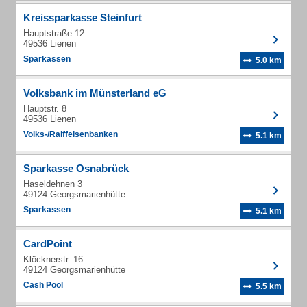
Kreissparkasse Steinfurt
Hauptstraße 12
49536 Lienen
Sparkassen
5.0 km
Volksbank im Münsterland eG
Hauptstr. 8
49536 Lienen
Volks-/Raiffeisenbanken
5.1 km
Sparkasse Osnabrück
Haseldehnen 3
49124 Georgsmarienhütte
Sparkassen
5.1 km
CardPoint
Klöcknerstr. 16
49124 Georgsmarienhütte
Cash Pool
5.5 km