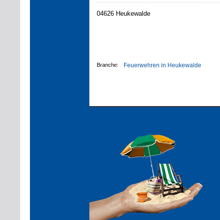
04626 Heukewalde
Branche:
Feuerwehren in Heukewalde