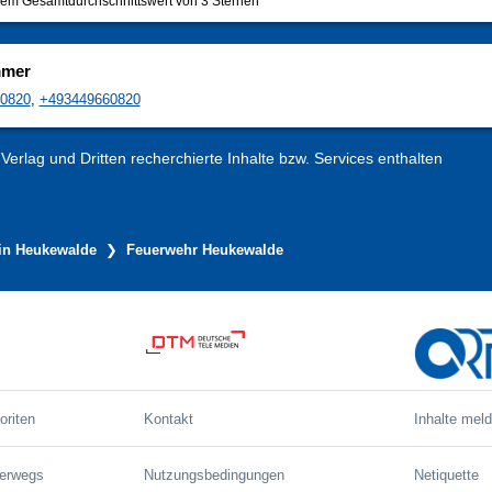
em Gesamtdurchschnittswert von 3 Sternen
mmer
0820
,
+493449660820
erlag und Dritten recherchierte Inhalte bzw. Services enthalten
in Heukewalde
Feuerwehr Heukewalde
oriten
Kontakt
Inhalte mel
terwegs
Nutzungsbedingungen
Netiquette