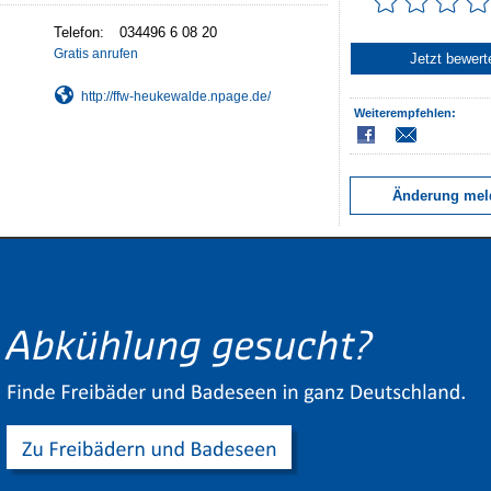
Telefon:
034496 6 08 20
Gratis anrufen
Jetzt bewert
http://ffw-heukewalde.npage.de/
Weiterempfehlen:
Änderung mel