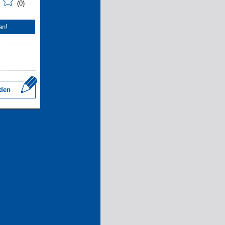
(0)
en!
den