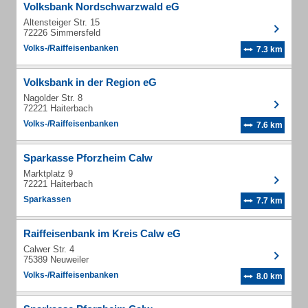
Volksbank Nordschwarzwald eG
Altensteiger Str. 15
72226 Simmersfeld
Volks-/Raiffeisenbanken
7.3 km
Volksbank in der Region eG
Nagolder Str. 8
72221 Haiterbach
Volks-/Raiffeisenbanken
7.6 km
Sparkasse Pforzheim Calw
Marktplatz 9
72221 Haiterbach
Sparkassen
7.7 km
Raiffeisenbank im Kreis Calw eG
Calwer Str. 4
75389 Neuweiler
Volks-/Raiffeisenbanken
8.0 km