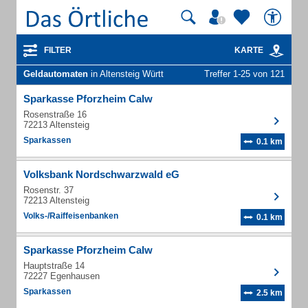
FILTER
KARTE
Geldautomaten
in Altensteig Württ
Treffer 1-25 von 121
Sparkasse Pforzheim Calw
Rosenstraße 16
72213 Altensteig
Sparkassen
0.1 km
Volksbank Nordschwarzwald eG
Rosenstr. 37
72213 Altensteig
Volks-/Raiffeisenbanken
0.1 km
Sparkasse Pforzheim Calw
Hauptstraße 14
72227 Egenhausen
Sparkassen
2.5 km