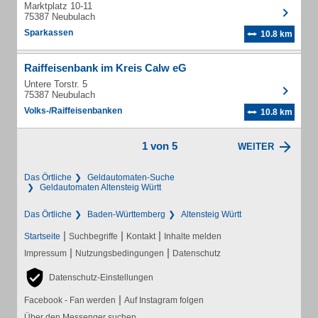
Marktplatz 10-11
75387 Neubulach
Sparkassen
10.8 km
Raiffeisenbank im Kreis Calw eG
Untere Torstr. 5
75387 Neubulach
Volks-/Raiffeisenbanken
10.8 km
1 von 5
WEITER
Das Örtliche
Geldautomaten-Suche
Geldautomaten Altensteig Württ
Das Örtliche
Baden-Württemberg
Altensteig Württ
|
|
|
Startseite
Suchbegriffe
Kontakt
Inhalte melden
|
|
Impressum
Nutzungsbedingungen
Datenschutz
Datenschutz-Einstellungen
|
Facebook - Fan werden
Auf Instagram folgen
Über den Messenger suchen