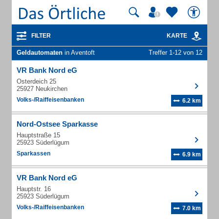
FILTER
KARTE
Geldautomaten
in Aventoft
Treffer 1-12 von 12
VR Bank Nord eG
Osterdeich 25
25927 Neukirchen
Volks-/Raiffeisenbanken
6.2 km
Nord-Ostsee Sparkasse
Hauptstraße 15
25923 Süderlügum
Sparkassen
6.9 km
VR Bank Nord eG
Hauptstr. 16
25923 Süderlügum
Volks-/Raiffeisenbanken
7.0 km