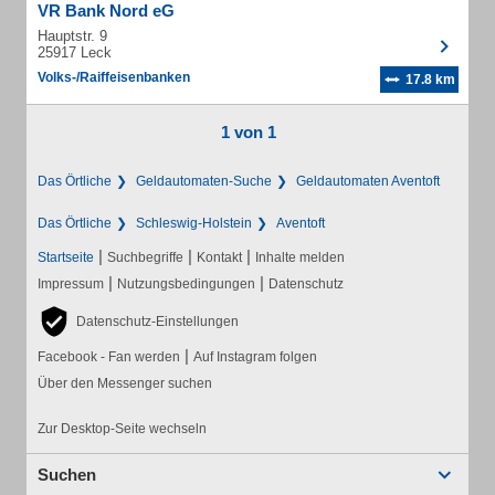
VR Bank Nord eG
Hauptstr. 9
25917 Leck
Volks-/Raiffeisenbanken
17.8 km
1 von 1
Das Örtliche
Geldautomaten-Suche
Geldautomaten Aventoft
Das Örtliche
Schleswig-Holstein
Aventoft
|
|
|
Startseite
Suchbegriffe
Kontakt
Inhalte melden
|
|
Impressum
Nutzungsbedingungen
Datenschutz
Datenschutz-Einstellungen
|
Facebook - Fan werden
Auf Instagram folgen
Über den Messenger suchen
Zur Desktop-Seite wechseln
Suchen