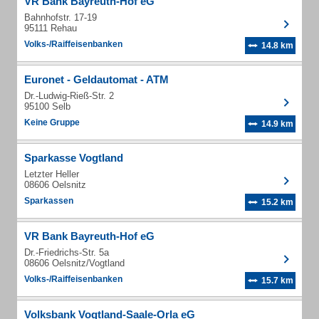
VR Bank Bayreuth-Hof eG
Bahnhofstr. 17-19
95111 Rehau
Volks-/Raiffeisenbanken
14.8 km
Euronet - Geldautomat - ATM
Dr.-Ludwig-Rieß-Str. 2
95100 Selb
Keine Gruppe
14.9 km
Sparkasse Vogtland
Letzter Heller
08606 Oelsnitz
Sparkassen
15.2 km
VR Bank Bayreuth-Hof eG
Dr.-Friedrichs-Str. 5a
08606 Oelsnitz/Vogtland
Volks-/Raiffeisenbanken
15.7 km
Volksbank Vogtland-Saale-Orla eG