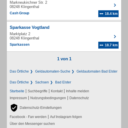
Markneukirchner Str. 2
08248 Klingenthal
Cash Group
18.4 km
Sparkasse Vogtland
Marktplatz 2
08248 Klingenthal
Sparkassen
18.7 km
1 von 1
Das Örtliche
Geldautomaten-Suche
Geldautomaten Bad Elster
Das Örtliche
Sachsen
Bad Elster
|
|
|
Startseite
Suchbegriffe
Kontakt
Inhalte melden
|
|
Impressum
Nutzungsbedingungen
Datenschutz
Datenschutz-Einstellungen
|
Facebook - Fan werden
Auf Instagram folgen
Über den Messenger suchen