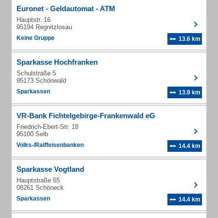
Euronet - Geldautomat - ATM
Hauptstr. 16
95194 Regnitzlosau
Keine Gruppe
13.6 km
Sparkasse Hochfranken
Schulstraße 5
95173 Schönwald
Sparkassen
13.9 km
VR-Bank Fichtelgebirge-Frankenwald eG
Friedrich-Ebert-Str. 18
95100 Selb
Volks-/Raiffeisenbanken
14.4 km
Sparkasse Vogtland
Hauptstraße 65
08261 Schöneck
Sparkassen
14.4 km