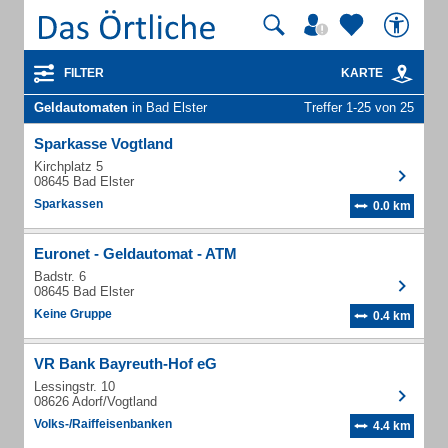
FILTER
KARTE
Geldautomaten
in Bad Elster
Treffer 1-25 von 25
Sparkasse Vogtland
Kirchplatz 5
08645 Bad Elster
Sparkassen
0.0 km
Euronet - Geldautomat - ATM
Badstr. 6
08645 Bad Elster
Keine Gruppe
0.4 km
VR Bank Bayreuth-Hof eG
Lessingstr. 10
08626 Adorf/Vogtland
Volks-/Raiffeisenbanken
4.4 km