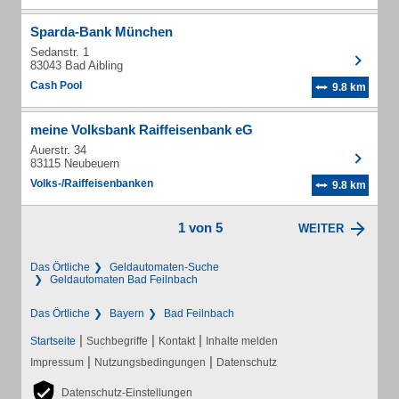
Sparda-Bank München
Sedanstr. 1
83043 Bad Aibling
Cash Pool
9.8 km
meine Volksbank Raiffeisenbank eG
Auerstr. 34
83115 Neubeuern
Volks-/Raiffeisenbanken
9.8 km
1 von 5
WEITER
Das Örtliche
Geldautomaten-Suche
Geldautomaten Bad Feilnbach
Das Örtliche
Bayern
Bad Feilnbach
|
|
|
Startseite
Suchbegriffe
Kontakt
Inhalte melden
|
|
Impressum
Nutzungsbedingungen
Datenschutz
Datenschutz-Einstellungen