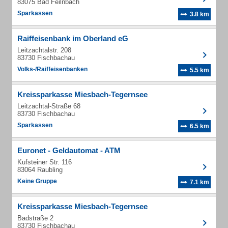
83075 Bad Feilnbach
Sparkassen
3.8 km
Raiffeisenbank im Oberland eG
Leitzachtalstr. 208
83730 Fischbachau
Volks-/Raiffeisenbanken
5.5 km
Kreissparkasse Miesbach-Tegernsee
Leitzachtal-Straße 68
83730 Fischbachau
Sparkassen
6.5 km
Euronet - Geldautomat - ATM
Kufsteiner Str. 116
83064 Raubling
Keine Gruppe
7.1 km
Kreissparkasse Miesbach-Tegernsee
Badstraße 2
83730 Fischbachau