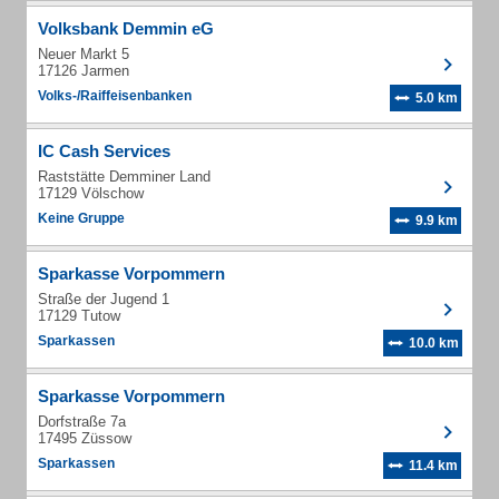
Volksbank Demmin eG
Neuer Markt 5
17126 Jarmen
Volks-/Raiffeisenbanken
5.0 km
IC Cash Services
Raststätte Demminer Land
17129 Völschow
Keine Gruppe
9.9 km
Sparkasse Vorpommern
Straße der Jugend 1
17129 Tutow
Sparkassen
10.0 km
Sparkasse Vorpommern
Dorfstraße 7a
17495 Züssow
Sparkassen
11.4 km