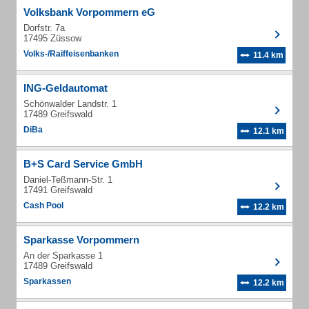
Volksbank Vorpommern eG
Dorfstr. 7a
17495 Züssow
Volks-/Raiffeisenbanken
11.4 km
ING-Geldautomat
Schönwalder Landstr. 1
17489 Greifswald
DiBa
12.1 km
B+S Card Service GmbH
Daniel-Teßmann-Str. 1
17491 Greifswald
Cash Pool
12.2 km
Sparkasse Vorpommern
An der Sparkasse 1
17489 Greifswald
Sparkassen
12.2 km