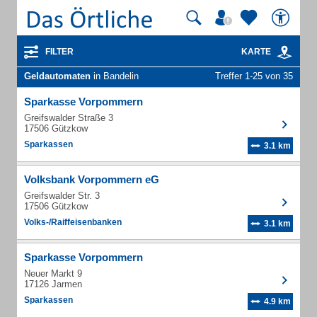
FILTER
KARTE
Geldautomaten
in Bandelin
Treffer 1-25 von 35
Sparkasse Vorpommern
Greifswalder Straße 3
17506 Gützkow
Sparkassen
3.1 km
Volksbank Vorpommern eG
Greifswalder Str. 3
17506 Gützkow
Volks-/Raiffeisenbanken
3.1 km
Sparkasse Vorpommern
Neuer Markt 9
17126 Jarmen
Sparkassen
4.9 km