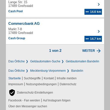
Lange Str. 15
17489 Greifswald
Cash Pool
14.6 km
Commerzbank AG
Markt 7-8
17489 Greifswald
Cash Group
14.7 km
1 von 2
WEITER
Das Örtliche
Geldautomaten-Suche
Geldautomaten Bandelin
Das Örtliche
Mecklenburg-Vorpommern
Bandelin
|
|
|
Startseite
Suchbegriffe
Kontakt
Inhalte melden
|
|
Impressum
Nutzungsbedingungen
Datenschutz
Datenschutz-Einstellungen
|
Facebook - Fan werden
Auf Instagram folgen
Über den Messenger suchen