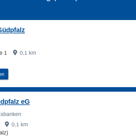
Südpfalz
ße 1
0,1 km
en
dpfalz eG
lksbanken
1
0,1 km
alz)