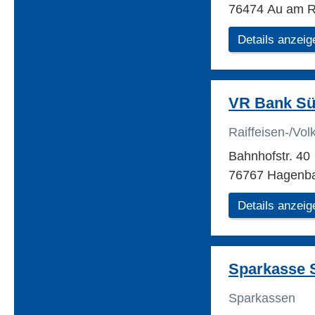
76474 Au am R
Details anzeig
VR Bank Sü
Raiffeisen-/Vo
Bahnhofstr. 40
76767 Hagenb
Details anzeig
Sparkasse 
Sparkassen