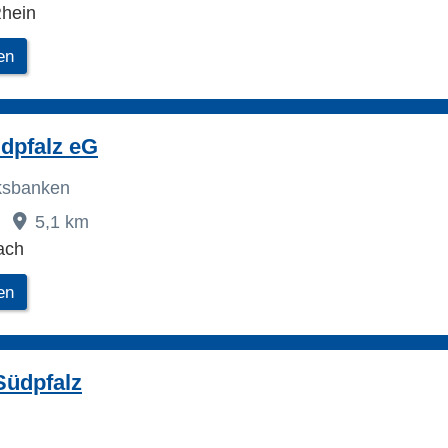
hein
en
dpfalz eG
lksbanken
5,1 km
ach
en
Südpfalz