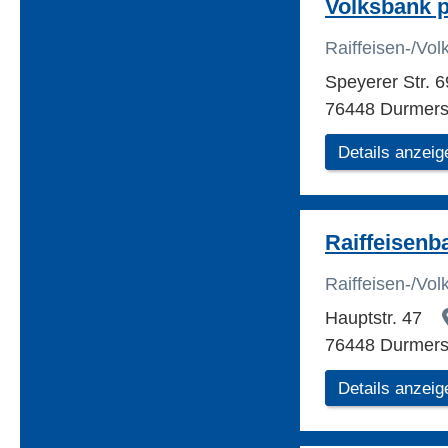
Volksbank 
Raiffeisen-/Vo
Speyerer Str. 
76448 Durmer
Details anzeig
Raiffeisenb
Raiffeisen-/Vo
Hauptstr. 47
76448 Durmer
Details anzeig