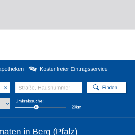
apotheken
Kostenfreier Eintragsservice
×
Umkreissuche:
20km
aten in Berg (Pfalz)