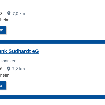
68
7,0 km
sheim
en
ank Südhardt eG
lksbanken
 8
7,2 km
sheim
en