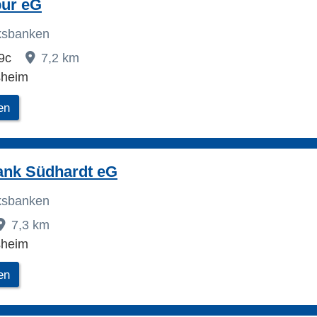
pur eG
lksbanken
69c
7,2 km
sheim
en
ank Südhardt eG
lksbanken
7,3 km
sheim
en