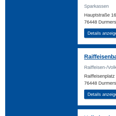
Sparkassen
Hauptstraße 1
76448 Durmer
Details anzeig
Raiffeisenb
Raiffeisen-/Vo
Raiffeisenplatz
76448 Durmer
Details anzeig