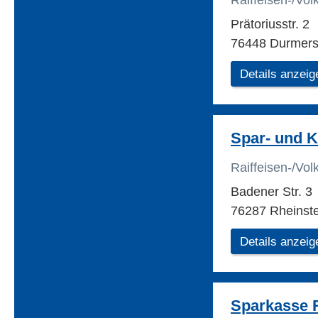
Raiffeisen-/Vo
Prätoriusstr. 2
76448 Durmer
Details anzeig
Spar- und K
Raiffeisen-/Vo
Badener Str. 3
76287 Rheinste
Details anzeig
Sparkasse 