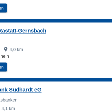
en
Rastatt-Gernsbach
9
4,0 km
hein
en
ank Südhardt eG
lksbanken
4,1 km