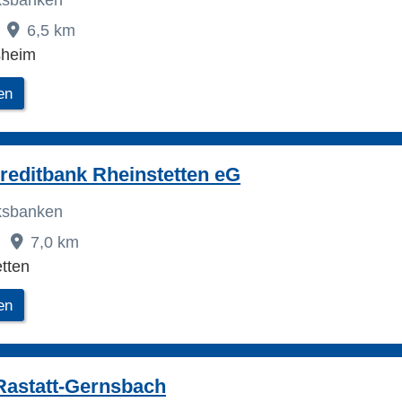
lksbanken
6,5 km
sheim
en
reditbank Rheinstetten eG
lksbanken
7,0 km
tten
en
Rastatt-Gernsbach