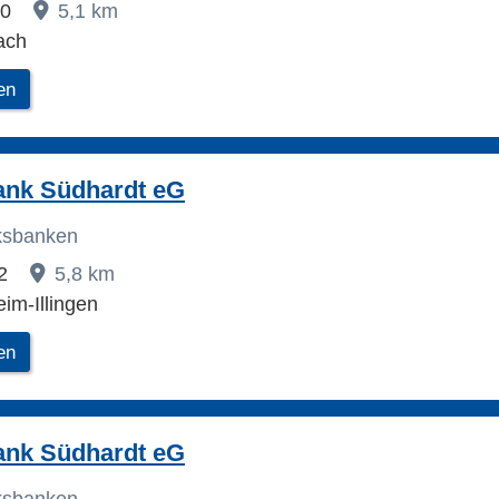
20
5,1 km
ach
en
ank Südhardt eG
lksbanken
12
5,8 km
im-Illingen
en
ank Südhardt eG