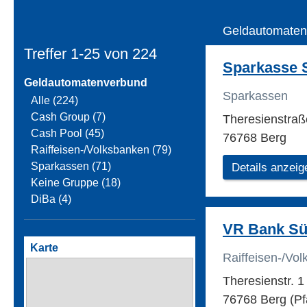
Geldautomaten
Treffer 1-25 von
224
Sparkasse 
Geldautomatenverbund
Sparkassen
Alle (224)
Cash Group (7)
Theresienstra
Cash Pool (45)
76768 Berg
Raiffeisen-/Volksbanken (79)
Sparkassen (71)
Details anzeig
Keine Gruppe (18)
DiBa (4)
VR Bank Sü
Karte
Raiffeisen-/Vo
Theresienstr. 
76768 Berg (Pf