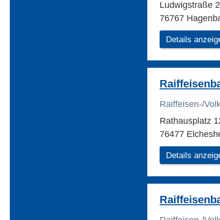
Ludwigstraße 
76767 Hagenb
Details anzeig
Raiffeisenb
Raiffeisen-/Vo
Rathausplatz 
76477 Elcheshe
Details anzeig
Raiffeisenb