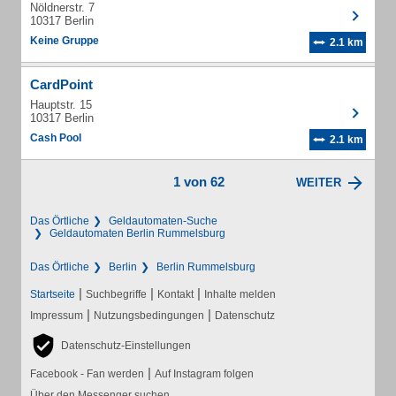
Nöldnerstr. 7
10317 Berlin
Keine Gruppe
2.1 km
CardPoint
Hauptstr. 15
10317 Berlin
Cash Pool
2.1 km
1 von 62
WEITER
Das Örtliche
Geldautomaten-Suche
Geldautomaten Berlin Rummelsburg
Das Örtliche
Berlin
Berlin Rummelsburg
|
|
|
Startseite
Suchbegriffe
Kontakt
Inhalte melden
|
|
Impressum
Nutzungsbedingungen
Datenschutz
Datenschutz-Einstellungen
|
Facebook - Fan werden
Auf Instagram folgen
Über den Messenger suchen