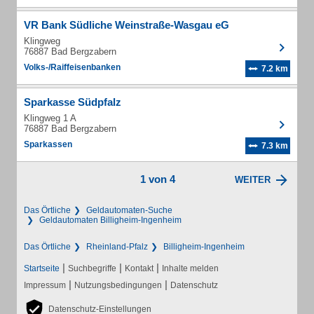
VR Bank Südliche Weinstraße-Wasgau eG
Klingweg
76887 Bad Bergzabern
Volks-/Raiffeisenbanken
7.2 km
Sparkasse Südpfalz
Klingweg 1 A
76887 Bad Bergzabern
Sparkassen
7.3 km
1 von 4
WEITER
Das Örtliche
Geldautomaten-Suche
Geldautomaten Billigheim-Ingenheim
Das Örtliche
Rheinland-Pfalz
Billigheim-Ingenheim
|
|
|
Startseite
Suchbegriffe
Kontakt
Inhalte melden
|
|
Impressum
Nutzungsbedingungen
Datenschutz
Datenschutz-Einstellungen