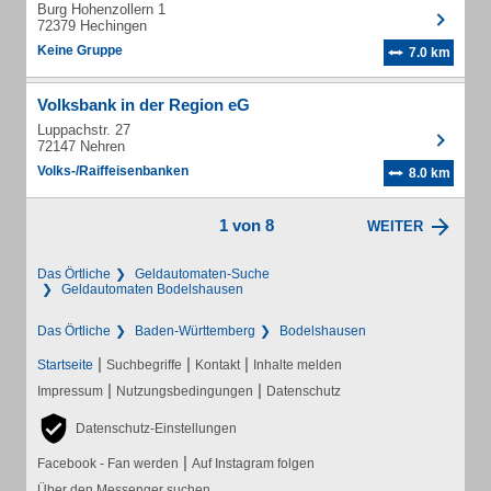
Burg Hohenzollern 1
72379 Hechingen
Keine Gruppe
7.0 km
Volksbank in der Region eG
Luppachstr. 27
72147 Nehren
Volks-/Raiffeisenbanken
8.0 km
1 von 8
WEITER
Das Örtliche
Geldautomaten-Suche
Geldautomaten Bodelshausen
Das Örtliche
Baden-Württemberg
Bodelshausen
|
|
|
Startseite
Suchbegriffe
Kontakt
Inhalte melden
|
|
Impressum
Nutzungsbedingungen
Datenschutz
Datenschutz-Einstellungen
|
Facebook - Fan werden
Auf Instagram folgen
Über den Messenger suchen