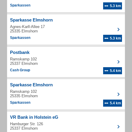
Sparkassen
5.3 km
Sparkasse Elmshorn
Agnes-Karll-Allee 17
25335 Elmshorn
Sparkassen
5.3 km
Postbank
Ramskamp 102
25337 Elmshorn
Cash Group
5.4 km
Sparkasse Elmshorn
Ramskamp 102
25335 Elmshorn
Sparkassen
5.4 km
VR Bank in Holstein eG
Hamburger Str. 126
25337 Elmshorn