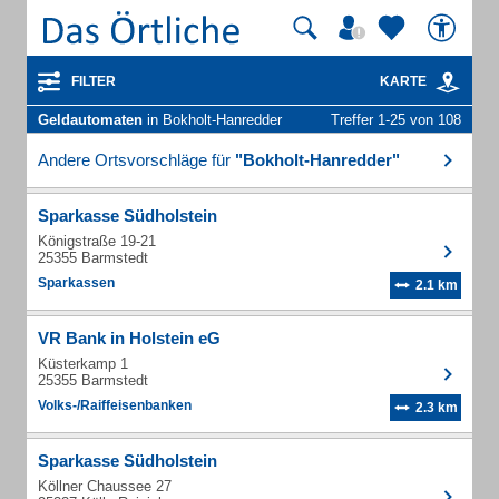
FILTER
KARTE
Geldautomaten
in Bokholt-Hanredder
Treffer 1-25 von 108
Andere Ortsvorschläge für
"Bokholt-Hanredder"
Sparkasse Südholstein
Königstraße 19-21
25355 Barmstedt
Sparkassen
2.1 km
VR Bank in Holstein eG
Küsterkamp 1
25355 Barmstedt
Volks-/Raiffeisenbanken
2.3 km
Sparkasse Südholstein
Köllner Chaussee 27