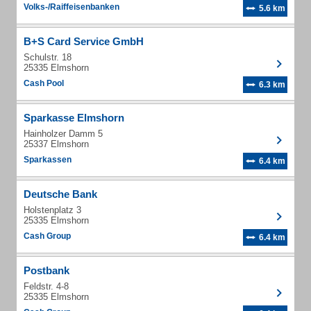
Volks-/Raiffeisenbanken
5.6 km
B+S Card Service GmbH
Schulstr. 18
25335 Elmshorn
Cash Pool
6.3 km
Sparkasse Elmshorn
Hainholzer Damm 5
25337 Elmshorn
Sparkassen
6.4 km
Deutsche Bank
Holstenplatz 3
25335 Elmshorn
Cash Group
6.4 km
Postbank
Feldstr. 4-8
25335 Elmshorn