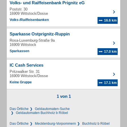
Volks- und Raiffeisenbank Prignitz eG
Poststr. 30
16909 Wittstock/Dosse
Volks-/Raiffeisenbanken
16.6 km
Sparkasse Ostprignitz-Ruppin
Rosa-Luxemburg-Straße 9a
16909 Wittstock
Sparkassen
17.0 km
IC Cash Services
Pritzwalker Str. 31
16909 Wittstock/Dosse
Keine Gruppe
17.1 km
1 von 1
Das Örtliche
Geldautomaten-Suche
Geldautomaten Buchholz b Röbel
Das Örtliche
Mecklenburg-Vorpommern
Buchholz b Röbel