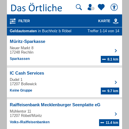
FILTER
KARTE
Geldautomaten
in Buchholz b Röbel
Treffer 1-14 von 14
Müritz-Sparkasse
Neuer Markt 8
17248 Rechlin
Sparkassen
8.1 km
IC Cash Services
Dudel 1
17207 Bollewick
Keine Gruppe
9.7 km
Raiffeisenbank Mecklenburger Seenplatte eG
Mühlentor 11
17207 Röbel/Müritz
Volks-/Raiffeisenbanken
11.4 km