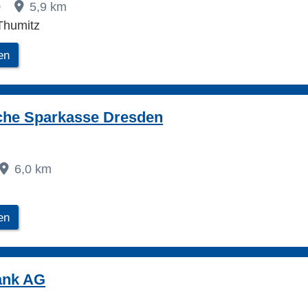
0
5,9 km
Thumitz
en
che Sparkasse Dresden
6,0 km
en
nk AG