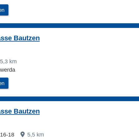
en
asse Bautzen
5,3 km
swerda
en
asse Bautzen
 16-18
5,5 km