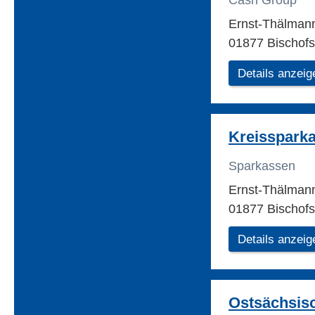
Cash Group
Ernst-Thälmann
01877 Bischof
Details anzeig
Kreisspark
Sparkassen
Ernst-Thälman
01877 Bischof
Details anzeig
Ostsächsis