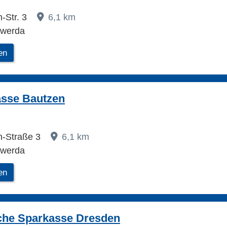
-Str. 3
6,1 km
swerda
en
asse Bautzen
n-Straße 3
6,1 km
swerda
en
che Sparkasse Dresden