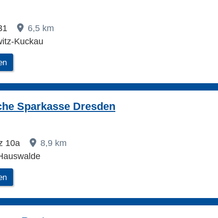
 31
6,5 km
itz-Kuckau
en
che Sparkasse Dresden
tz 10a
8,9 km
 Hauswalde
en