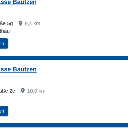
asse Bautzen
aße 5g
9,4 km
thau
en
asse Bautzen
raße 2e
10,0 km
en