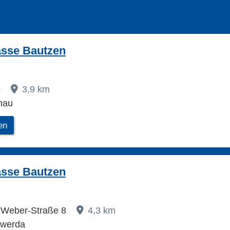
asse Bautzen
5
3,9 km
nau
en
asse Bautzen
n Weber-Straße 8
4,3 km
swerda