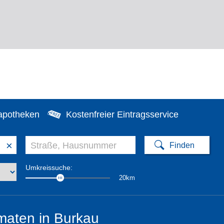
apotheken
Kostenfreier Eintragsservice
×
Umkreissuche:
20km
maten in Burkau