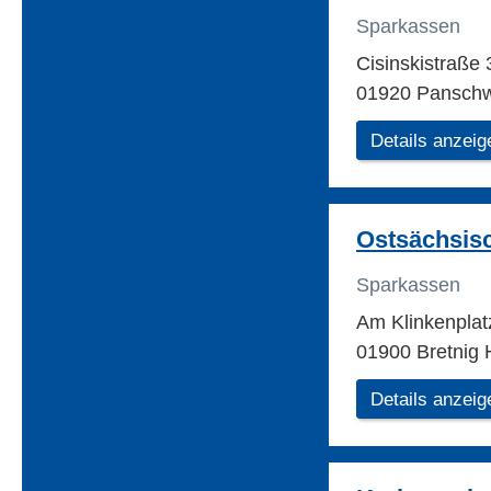
Sparkassen
Cisinskistraße
01920 Panschw
Details anzeig
Ostsächsis
Sparkassen
Am Klinkenpla
01900 Bretnig
Details anzeig