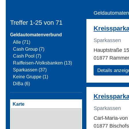
Geldautomaten
Treffer 1-25 von
71
Kreisspark
Geldautomatenverbund
Sparkassen
Alle (71)
Cash Group (7)
Hauptstraße 1
Cash Pool (7)
01877 Ramme
Raiffeisen-/Volksbanken (13)
Sparkassen (37)
Details anzeig
Keine Gruppe (1)
DiBa (6)
Kreisspark
Karte
Sparkassen
Carl-Maria-vo
01877 Bischof