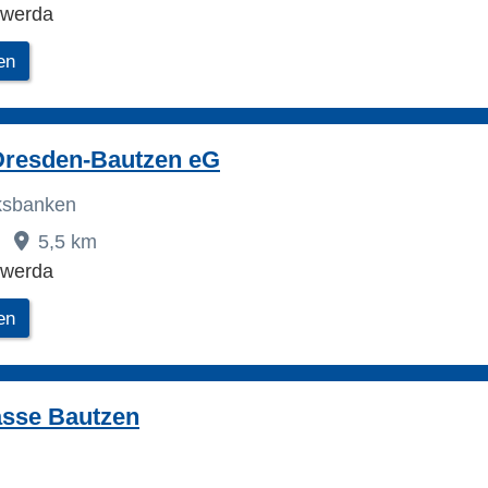
swerda
en
Dresden-Bautzen eG
lksbanken
5,5 km
swerda
en
asse Bautzen